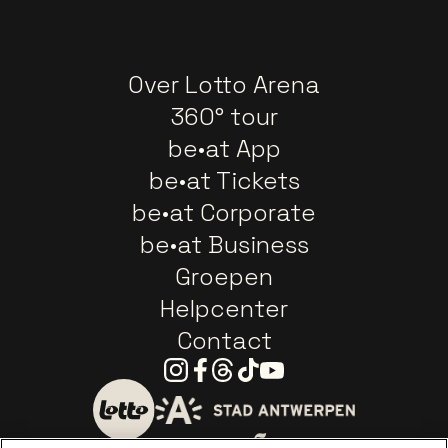
Over Lotto Arena
360° tour
be•at App
be•at Tickets
be•at Corporate
be•at Business
Groepen
Helpcenter
Contact
Instagram
Facebook
Threads
Tiktok
Youtube
Ga naar de website van 