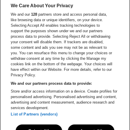
Ga naar de website van Lotto
We Care About Your Privacy
Ga naar de website van Europcar
We and our
128
partners store and access personal data,
Ga naar de webs
like browsing data or unique identifiers, on your device.
Selecting Accept All enables tracking technologies to
Ga naar de website van Re
support the purposes shown under we and our partners
Ga naar de website van Coca-Cola
Ga naar de 
process data to provide. Selecting Reject All or withdrawing
your consent will disable them. If trackers are disabled,
Ga naar de website van Champagne Pomm
some content and ads you see may not be as relevant to
Ga naar de website van
you. You can resurface this menu to change your choices or
withdraw consent at any time by clicking the Manage my
Ga naar de website van Het logo v
Ga naar de webs
cookies link on the bottom of the webpage. Your choices will
Lotto Arena is een deel van
be•at
have effect within our Website. For more details, refer to our
Lotto Arena
Privacy Policy.
Schijnpoortweg 119, 2170 Antwerpen
We and our partners process data to provide:
Be-At Venues
Store and/or access information on a device. Create profiles for
Schijnpoortweg 119, 2170 Antwerpen
personalised advertising. Personalised advertising and content,
BTW (BE) 0461.051.688 - RPR Antwerpen
advertising and content measurement, audience research and
BNP Paribas Fortis - IBAN: BE93 2200 4925 0067 - BIC:
services development.
GEBABEBB
List of Partners (vendors)
© be•at - Alle rechten voorbehouden