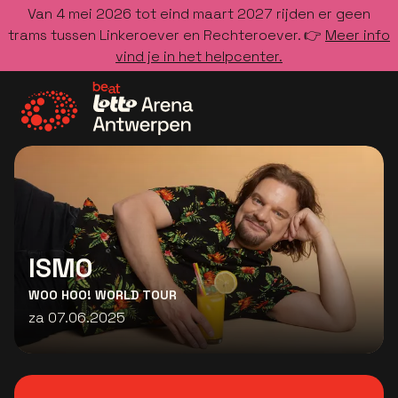
Van 4 mei 2026 tot eind maart 2027 rijden er geen
trams tussen Linkeroever en Rechteroever. 👉
Meer info
vind je in het helpcenter.
Ga naar de homepage
ISMO
WOO HOO! WORLD TOUR
za 07.06.2025