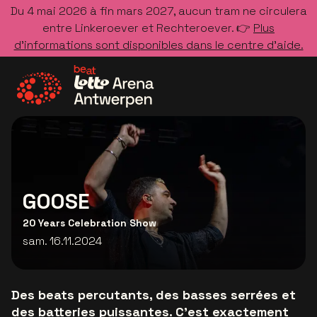
Du 4 mai 2026 à fin mars 2027, aucun tram ne circulera
entre Linkeroever et Rechteroever. 👉
Plus
d’informations sont disponibles dans le centre d’aide.
Allez à la page d'accueil
GOOSE
20 Years Celebration Show
sam. 16.11.2024
Des beats percutants, des basses serrées et
des batteries puissantes. C’est exactement