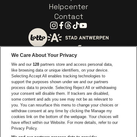
Helpcenter
Contact
Instagram
Facebook
Threads
Tiktok
Youtube
Visitez le site de Ville d'A
Visitez le site de Lotto
We Care About Your Privacy
Visitez le site de Europcar
We and our
128
partners store and access personal data,
Visitez le site d
like browsing data or unique identifiers, on your device.
Selecting Accept All enables tracking technologies to
Visitez le site de Red Bull
support the purposes shown under we and our partners
Visitez le site de Coca-Cola
Visitez le si
process data to provide. Selecting Reject All or withdrawing
your consent will disable them. If trackers are disabled,
Visitez le site de Champagne Pommery
some content and ads you see may not be as relevant to
Visitez le site de Le l
you. You can resurface this menu to change your choices or
withdraw consent at any time by clicking the Manage my
Visitez le site de Le logo Lillet e
Visitez le site d
cookies link on the bottom of the webpage. Your choices will
Lotto Arena fait partie de
be•at
have effect within our Website. For more details, refer to our
Lotto Arena
Privacy Policy.
Schijnpoortweg 119, 2170 Anvers