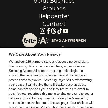
be•at Business
Groupes
Helpcenter
Contact
Instagram
Facebook
Threads
Tiktok
Youtube
Visitez le site de Ville d'A
Visitez le site de Lotto
We Care About Your Privacy
Visitez le site de Europcar
We and our
128
partners store and access personal data,
Visitez le site d
like browsing data or unique identifiers, on your device.
Selecting Accept All enables tracking technologies to
Visitez le site de Red Bull
support the purposes shown under we and our partners
Visitez le site de Coca-Cola
Visitez le si
process data to provide. Selecting Reject All or withdrawing
your consent will disable them. If trackers are disabled,
Visitez le site de Champagne Pommery
some content and ads you see may not be as relevant to
Visitez le site de Le l
you. You can resurface this menu to change your choices or
withdraw consent at any time by clicking the Manage my
Visitez le site de Le logo Lillet e
Visitez le site d
cookies link on the bottom of the webpage. Your choices will
Lotto Arena fait partie de
be•at
have effect within our Website. For more details, refer to our