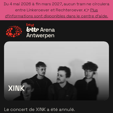
Du 4 mai 2026 à fin mars 2027, aucun tram ne circulera
entre Linkeroever et Rechteroever. 👉
Plus
d’informations sont disponibles dans le centre d’aide.
Allez à la page d'accueil
XINK
Le concert de XINK a été annulé.