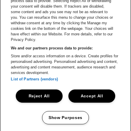
process data to provide. Selecting Reject All or withdrawing
your consent will disable them. If trackers are disabled,
Visitez le site de Champagne Pommery
some content and ads you see may not be as relevant to
Visitez le site de Le l
you. You can resurface this menu to change your choices or
withdraw consent at any time by clicking the Manage my
Visitez le site de Le logo Lillet e
Visitez le site d
cookies link on the bottom of the webpage. Your choices will
Lotto Arena fait partie de
be•at
have effect within our Website. For more details, refer to our
Lotto Arena
Privacy Policy.
Schijnpoortweg 119, 2170 Anvers
We and our partners process data to provide:
Be-At Venues
Store and/or access information on a device. Create profiles for
Schijnpoortweg 119, 2170 Anvers
personalised advertising. Personalised advertising and content,
BTW (BE) 0461.051.688 - RPR Antwerpen
advertising and content measurement, audience research and
BNP Paribas Fortis - IBAN: BE93 2200 4925 0067 - BIC:
services development.
GEBABEBB
List of Partners (vendors)
© be•at - Tous droits réservés
Reject All
Accept All
Proclaimer
Cookies
Manage my cookies
Privacy
Conditions générales
Show Purposes