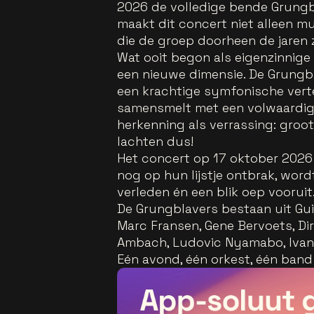
2026 de volledige bende Grung
maakt dit concert niet alleen mu
die de groep doorheen de jaren zi
Wat ooit begon als eigenzinnige
een nieuwe dimensie. De Grung
een krachtige symfonische vert
samensmelt met een volwaardig 
herkenning als verrassing: groot
lachten dus!
Het concert op 17 oktober 2026
nog op hun lijstje ontbrak, word
verleden én een blik oep vooruit
De Grungblavers bestaan uit Gui
Marc Fransen, Gene Bervoets, Dir
Ambach, Ludovic Nyamabo, Ivan 
Eén avond, één orkest, één ban