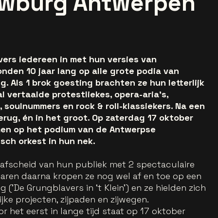
wburg Antwerpen
ers iedereen in met hun versies van
onden 10 jaar lang op alle grote podia van
 Als 1 brok goesting brachten ze hun letterlijk
 vertaalde protestliekes, opera-aria’s,
 soulnummers en rock & roll-klassiekers. Na een
terug, én in het groot. Op zaterdag 17 oktober
men op het podium van de Antwerpse
ch orkest in hun nek.
fscheid van hun publiek met 2 spectaculaire
 jaren daarna kropen ze nog wel af en toe op een
('De Grungblavers in ‘t Klein') en ze hielden zich
jke projecten, zijpaden en zijwegen.
oor het eerst in lange tijd staat op 17 oktober