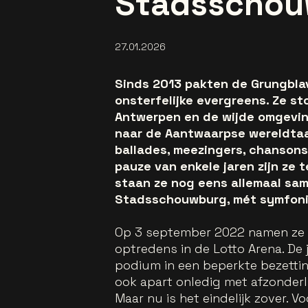
Stadsschou
27.01.2026
Sinds 2013 pakten de Grungblav
onsterfelijke evergreens. Ze st
Antwerpen en de wijde omgeving.
naar de Aantwaarpse wereldtaal
ballades, meezingers, chansons,
pauze van enkele jaren zijn ze 
staan ze nog eens allemaal sa
Stadsschouwburg, mét symfonis
Op 3 september 2022 namen ze a
optredens in de Lotto Arena. De
podium in een beperkte bezetting 
ook apart onledig met afzonderli
Maar nu is het eindelijk zover. V