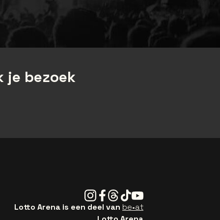
 je bezoek
Instagram
Facebook
Threads
Tiktok
Youtube
Lotto Arena is een deel van
be•at
Lotto Arena