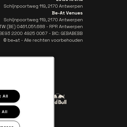
Schijnpoortweg 119, 2170 Antwerpen
Be-At Venues
Schijnpoortweg 119, 2170 Antwerpen
TW (BE) 0461.051.688 - RPR Antwerpen
: BE93 2200 4925 0067 - BIC: GEBABEBB
© be•at - Alle rechten voorbehouden
 All
Ga naar de website van Red Bull
naar de website van Coca-Cola
er
 All
e van Het logo van Lillet in off-white
Ga naar de website van Croky
son in offwhite