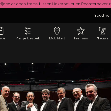
rijden er geen trams tussen Linkeroever en Rechteroever.
Proud hom
nder
Plan je bezoek
Mobiliteit
Premium
Nieuws