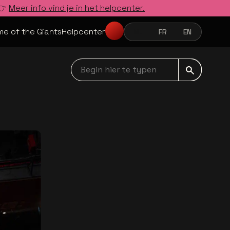
 👉
Meer info vind je in het helpcenter.
e of the Giants
Helpcenter
NL
FR
EN
NEDERLANDS
FRANÇAIS
ENGLISH
Begin hier te typen navbar