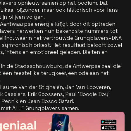
blavers opnieuw samen op het podium. Dat
zikaal bijzonder, maar ook historisch voor fans
jn blijven volgen.
 Aantwaarpse energie krijgt door dit optreden
blavers herwerken hun bekendste nummers tot
elling, waarin het vertrouwde Grungblavers-DNA
symfonisch orkest. Het resultaat belooft zowel
s, intens en emotioneel geladen. Bleiten en
 in de Stadsschouwburg, de Antwerpse zaal die
t een feestelijke terugkeer, een ode aan het
.
llaume Van der Stighelen, Jan Van Looveren,
k Cassiers, Erik Goossens, Paul ‘Boogie Boy’
Pecnik en Jean Bosco Safari.
d met ALLE Grungblavers samen.