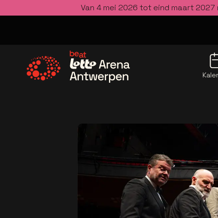
Van 4 mei 2026 tot eind maart 2027 
Kale
Ga naar de homepage