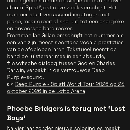
rocklegendes de derde single uit hun nieuwe
album ‘Splat!’, dat deze week verschijnt. Het
nummer start verrassend ingetogen met
piano, maar groeit al snel uit tot een energieke
en onvoorspelbare rocker.
Frontman Ian Gillan omschrijft het nummer als
een van zijn meest spontane vocale prestaties
van de afgelopen jaren. Tekstueel neemt de
band de luisteraar mee in een absurde,
filosofische dialoog tussen God en Charles
Darwin, verpakt in de vertrouwde Deep
Purple-sound.
👉
Deep Purple - Splat! World Tour 2026 op 23
oktober 2026 in de Lotto Arena
Phoebe Bridgers is terug met ‘Lost
Boys’
Na vier jaar zonder nieuwe solosingles maakt