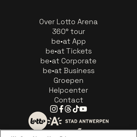
Over Lotto Arena
360° tour
be•at App
be•at Tickets
be•at Corporate
be•at Business
Groepen
Helpcenter
Contact
Instagram
Facebook
Threads
Tiktok
Youtube
Ga naar de website van 
Ga naar de website van Lotto