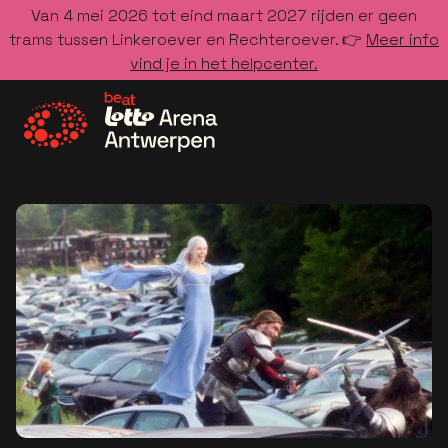
Van 4 mei 2026 tot eind maart 2027 rijden er geen
trams tussen Linkeroever en Rechteroever. 👉
Meer info
vind je in het helpcenter.
Ga naar de homepage