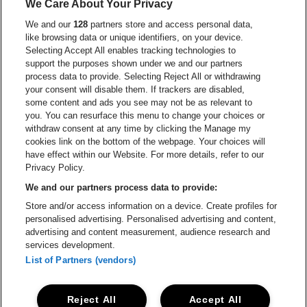
We Care About Your Privacy
Ga naar de website van Europcar
We and our
128
partners store and access personal data,
Ga naar de webs
like browsing data or unique identifiers, on your device.
Selecting Accept All enables tracking technologies to
Ga naar de website van Re
support the purposes shown under we and our partners
Ga naar de website van Coca-Cola
Ga naar de 
process data to provide. Selecting Reject All or withdrawing
your consent will disable them. If trackers are disabled,
Ga naar de website van Champagne Pomm
some content and ads you see may not be as relevant to
Ga naar de website van
you. You can resurface this menu to change your choices or
withdraw consent at any time by clicking the Manage my
Ga naar de website van Het logo v
Ga naar de webs
cookies link on the bottom of the webpage. Your choices will
Lotto Arena is een deel van
be•at
have effect within our Website. For more details, refer to our
Lotto Arena
Privacy Policy.
Schijnpoortweg 119, 2170 Antwerpen
We and our partners process data to provide:
Be-At Venues
Store and/or access information on a device. Create profiles for
Schijnpoortweg 119, 2170 Antwerpen
personalised advertising. Personalised advertising and content,
BTW (BE) 0461.051.688 - RPR Antwerpen
advertising and content measurement, audience research and
BNP Paribas Fortis - IBAN: BE93 2200 4925 0067 - BIC:
services development.
GEBABEBB
List of Partners (vendors)
© be•at - Alle rechten voorbehouden
Reject All
Accept All