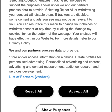
Selecting Accept All enables tracking technologies to
Ga naar de website van Re
support the purposes shown under we and our partners
Ga naar de website van Coca-Cola
Ga naar de 
process data to provide. Selecting Reject All or withdrawing
your consent will disable them. If trackers are disabled,
Ga naar de website van Champagne Pomm
some content and ads you see may not be as relevant to
Ga naar de website van
you. You can resurface this menu to change your choices or
withdraw consent at any time by clicking the Manage my
Ga naar de website van Het logo v
Ga naar de webs
cookies link on the bottom of the webpage. Your choices will
Lotto Arena is een deel van
be•at
have effect within our Website. For more details, refer to our
Lotto Arena
Privacy Policy.
Schijnpoortweg 119, 2170 Antwerpen
We and our partners process data to provide:
Be-At Venues
Store and/or access information on a device. Create profiles for
Schijnpoortweg 119, 2170 Antwerpen
personalised advertising. Personalised advertising and content,
BTW (BE) 0461.051.688 - RPR Antwerpen
advertising and content measurement, audience research and
BNP Paribas Fortis - IBAN: BE93 2200 4925 0067 - BIC:
services development.
GEBABEBB
List of Partners (vendors)
© be•at - Alle rechten voorbehouden
Reject All
Accept All
Proclaimer
Cookies
Manage my cookies
Privacy
Algemene voorwaarden
Show Purposes