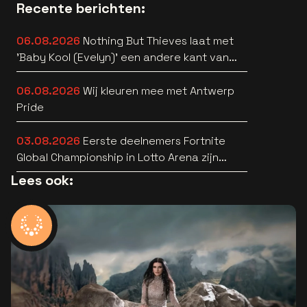
Recente berichten:
06.08.2026
Nothing But Thieves laat met
'Baby Kool (Evelyn)' een andere kant van
zich horen [video]
06.08.2026
Wij kleuren mee met Antwerp
Pride
03.08.2026
Eerste deelnemers Fortnite
Global Championship in Lotto Arena zijn
bekend
Lees ook: