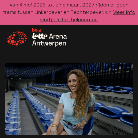
Van 4 mei 2026 tot eind maart 2027 rijden er geen
trams tussen Linkeroever en Rechteroever. 👉
Meer info
vind je in het helpcenter.
Ga naar de homepage