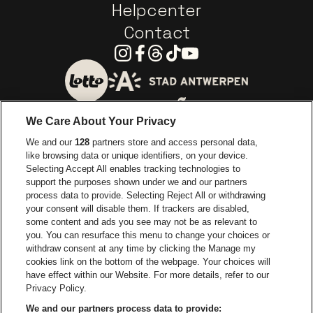
Helpcenter
Contact
Instagram
Facebook
Threads
Tiktok
Youtube
Ga naar de website van 
Ga naar de website van Lotto
We Care About Your Privacy
Ga naar de website van Europcar
We and our
128
partners store and access personal data,
Ga naar de webs
like browsing data or unique identifiers, on your device.
Selecting Accept All enables tracking technologies to
Ga naar de website van Re
support the purposes shown under we and our partners
Ga naar de website van Coca-Cola
Ga naar de 
process data to provide. Selecting Reject All or withdrawing
your consent will disable them. If trackers are disabled,
Ga naar de website van Champagne Pomm
some content and ads you see may not be as relevant to
Ga naar de website van
you. You can resurface this menu to change your choices or
withdraw consent at any time by clicking the Manage my
Ga naar de website van Het logo v
Ga naar de webs
cookies link on the bottom of the webpage. Your choices will
Lotto Arena is een deel van
be•at
have effect within our Website. For more details, refer to our
Lotto Arena
Privacy Policy.
Schijnpoortweg 119, 2170 Antwerpen
We and our partners process data to provide: