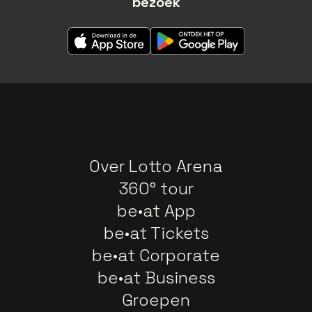
bezoek
Over Lotto Arena
360° tour
be•at App
be•at Tickets
be•at Corporate
be•at Business
Groepen