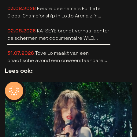
03.08.2026
Eerste deelnemers Fortnite
Global Championship in Lotto Arena zijn
bekend
02.08.2026
KATSEYE brengt verhaal achter
de schermen met documentaire WILD
HEARTS [trailer]
31.07.2026
Tove Lo maakt van een
chaotische avond een onweerstaanbare
popsong
Lees ook: