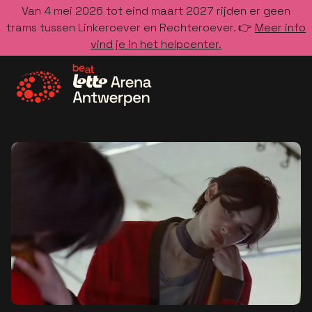
Van 4 mei 2026 tot eind maart 2027 rijden er geen
trams tussen Linkeroever en Rechteroever. 👉
Meer info
vind je in het helpcenter.
Ga naar de homepage