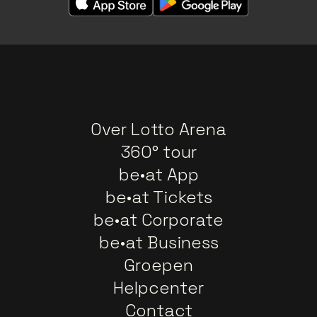
Over Lotto Arena
360° tour
be•at App
be•at Tickets
be•at Corporate
be•at Business
Groepen
Helpcenter
Contact