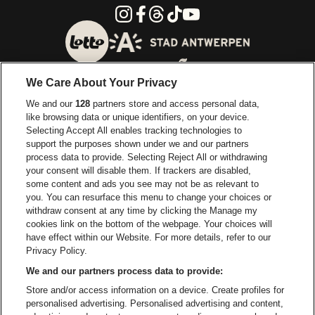
Instagram
Facebook
Threads
Tiktok
Youtube
Ga naar de website van 
Ga naar de website van Lotto
We Care About Your Privacy
Ga naar de website van Europcar
We and our
128
partners store and access personal data,
Ga naar de webs
like browsing data or unique identifiers, on your device.
Selecting Accept All enables tracking technologies to
Ga naar de website van Re
support the purposes shown under we and our partners
Ga naar de website van Coca-Cola
Ga naar de 
process data to provide. Selecting Reject All or withdrawing
your consent will disable them. If trackers are disabled,
Ga naar de website van Champagne Pomm
some content and ads you see may not be as relevant to
Ga naar de website van
you. You can resurface this menu to change your choices or
withdraw consent at any time by clicking the Manage my
Ga naar de website van Het logo v
Ga naar de webs
cookies link on the bottom of the webpage. Your choices will
Lotto Arena is een deel van
be•at
have effect within our Website. For more details, refer to our
Lotto Arena
Privacy Policy.
Schijnpoortweg 119, 2170 Antwerpen
We and our partners process data to provide:
Be-At Venues
Store and/or access information on a device. Create profiles for
Schijnpoortweg 119, 2170 Antwerpen
personalised advertising. Personalised advertising and content,
BTW (BE) 0461.051.688 - RPR Antwerpen