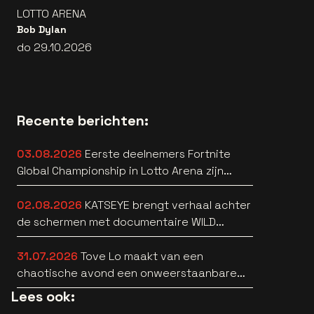
LOTTO ARENA
Bob Dylan
do 29.10.2026
Recente berichten:
03.08.2026
Eerste deelnemers Fortnite
Global Championship in Lotto Arena zijn
bekend
02.08.2026
KATSEYE brengt verhaal achter
de schermen met documentaire WILD
HEARTS [trailer]
31.07.2026
Tove Lo maakt van een
chaotische avond een onweerstaanbare
popsong
Lees ook: