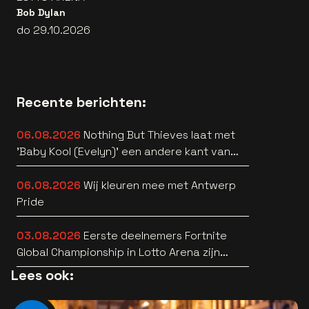
Bob Dylan
do 29.10.2026
Recente berichten:
06.08.2026
Nothing But Thieves laat met
'Baby Kool (Evelyn)' een andere kant van
zich horen [video]
06.08.2026
Wij kleuren mee met Antwerp
Pride
03.08.2026
Eerste deelnemers Fortnite
Global Championship in Lotto Arena zijn
bekend
Lees ook: