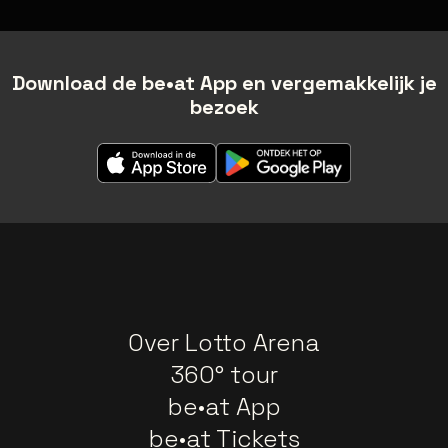
Download de be•at App en vergemakkelijk je
bezoek
Over Lotto Arena
360° tour
be•at App
be•at Tickets