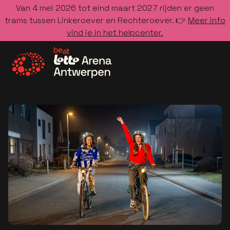
Van 4 mei 2026 tot eind maart 2027 rijden er geen
trams tussen Linkeroever en Rechteroever. 👉
Meer info
vind je in het helpcenter.
Ga naar de homepage