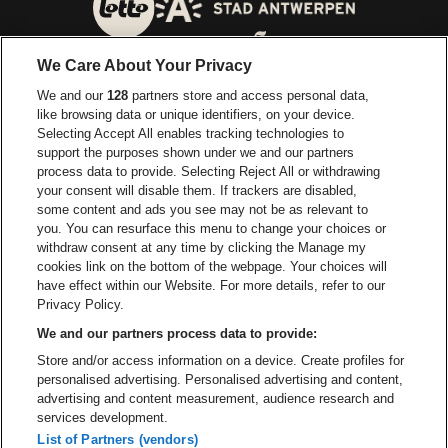
Visitez le site de Ville d'A
Visitez le site de Lotto
We Care About Your Privacy
Visitez le site de Europcar
We and our
128
partners store and access personal data,
Visitez le site d
like browsing data or unique identifiers, on your device.
Selecting Accept All enables tracking technologies to
Visitez le site de Red Bull
support the purposes shown under we and our partners
Visitez le site de Coca-Cola
Visitez le si
process data to provide. Selecting Reject All or withdrawing
your consent will disable them. If trackers are disabled,
Visitez le site de Champagne Pommery
some content and ads you see may not be as relevant to
Visitez le site de Le l
you. You can resurface this menu to change your choices or
withdraw consent at any time by clicking the Manage my
Visitez le site de Le logo Lillet e
Visitez le site d
cookies link on the bottom of the webpage. Your choices will
Lotto Arena fait partie de
be•at
have effect within our Website. For more details, refer to our
Lotto Arena
Privacy Policy.
Schijnpoortweg 119, 2170 Anvers
We and our partners process data to provide:
Be-At Venues
Store and/or access information on a device. Create profiles for
Schijnpoortweg 119, 2170 Anvers
personalised advertising. Personalised advertising and content,
BTW (BE) 0461.051.688 - RPR Antwerpen
advertising and content measurement, audience research and
BNP Paribas Fortis - IBAN: BE93 2200 4925 0067 - BIC:
services development.
GEBABEBB
List of Partners (vendors)