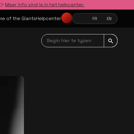
 👉
Meer info vind je in het helpcenter.
e of the Giants
Helpcenter
NL
FR
EN
NEDERLANDS
FRANÇAIS
ENGLISH
Begin hier te typen navbar