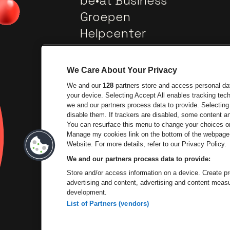
be•at Business
Groepen
Helpcenter
Contact
We Care About Your Privacy
We and our
128
partners store and access personal data
your device. Selecting Accept All enables tracking te
we and our partners process data to provide. Selecting 
disable them. If trackers are disabled, some content 
You can resurface this menu to change your choices or
Ga naar de website v
Manage my cookies link on the bottom of the webpage. 
Ga naar de website van Lotto
Website. For more details, refer to our Privacy Policy.
We and our partners process data to provide:
Ga naar de websi
Store and/or access information on a device. Create pro
advertising and content, advertising and content mea
development.
List of Partners (vendors)
P