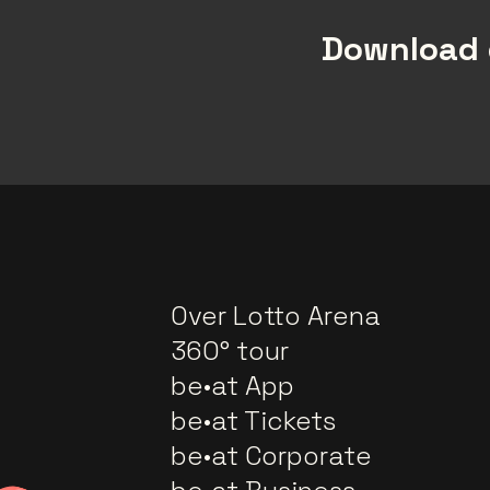
Download 
Over Lotto Arena
360° tour
be•at App
be•at Tickets
be•at Corporate