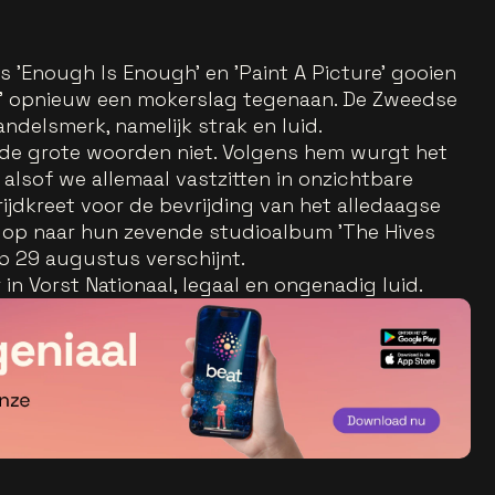
s 'Enough Is Enough' en 'Paint A Picture' gooien
ng' opnieuw een mokerslag tegenaan. De Zweedse
ndelsmerk, namelijk strak en luid.
 de grote woorden niet. Volgens hem wurgt het
 alsof we allemaal vastzitten in onzichtbare
strijdkreet voor de bevrijding van het alledaagse
t op naar hun zevende studioalbum 'The Hives
op 29 augustus verschijnt.
n Vorst Nationaal, legaal en ongenadig luid.