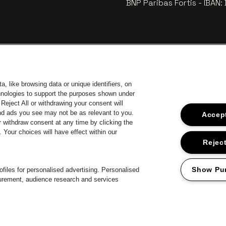
BNP Paribas Fortis - IBAN
, like browsing data or unique identifiers, on
chnologies to support the purposes shown under
Reject All or withdrawing your consent will
and ads you see may not be as relevant to you.
Accept
 withdraw consent at any time by clicking the
an Stad Antwerp
Your choices will have effect within our
Ga naar de website van Europcar
Ga 
Ga naar de website van Jupil
Reject
Ga naar de websit
Ga naar de website van Champagne Pommery
Ga naar de website van Het logo van Jame
te van Het logo van Aperol
Show Pu
files for personalised advertising. Personalised
surement, audience research and services
roclaimer
Cookies
Manage my cookies
Privacy
Algemene voorwaard