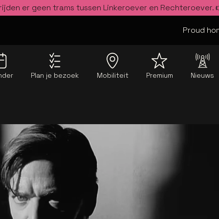
rijden er geen trams tussen Linkeroever en Rechteroever.
Proud hom
nder
Plan je bezoek
Mobiliteit
Premium
Nieuws