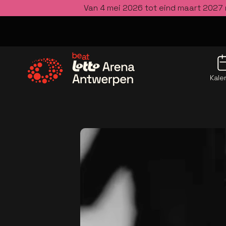
Van 4 mei 2026 tot eind maart 2027 
Kale
Ga naar de homepage