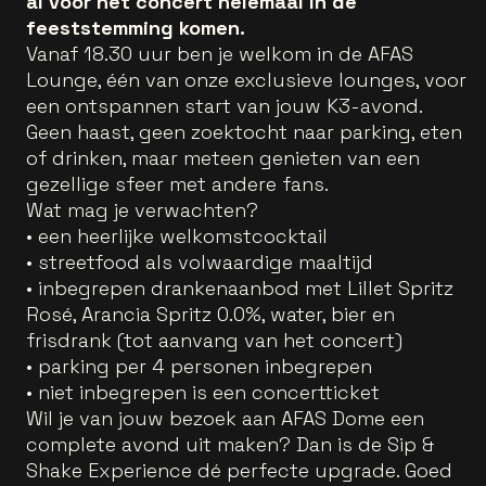
al vóór het concert helemaal in de
feeststemming komen.
Vanaf 18.30 uur ben je welkom in de AFAS
Lounge, één van onze exclusieve lounges, voor
een ontspannen start van jouw K3-avond.
Geen haast, geen zoektocht naar parking, eten
of drinken, maar meteen genieten van een
gezellige sfeer met andere fans.
Wat mag je verwachten?
• een heerlijke welkomstcocktail
• streetfood als volwaardige maaltijd
• inbegrepen drankenaanbod met Lillet Spritz
Rosé, Arancia Spritz 0.0%, water, bier en
frisdrank (tot aanvang van het concert)
• parking per 4 personen inbegrepen
• niet inbegrepen is een concertticket
Wil je van jouw bezoek aan AFAS Dome een
complete avond uit maken? Dan is de Sip &
Shake Experience dé perfecte upgrade. Goed