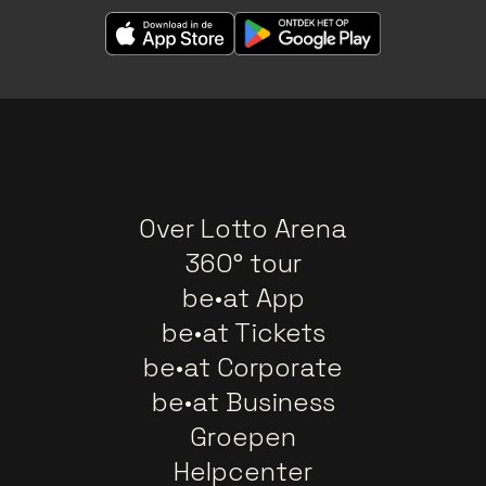
Over Lotto Arena
360° tour
be•at App
be•at Tickets
be•at Corporate
be•at Business
Groepen
Helpcenter