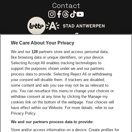
Contact
Instagram
Facebook
Threads
Tiktok
Youtube
Ga naar de website van 
Ga naar de website van Lotto
We Care About Your Privacy
Ga naar de website van Europcar
We and our
128
partners store and access personal data,
Ga naar de webs
like browsing data or unique identifiers, on your device.
Selecting Accept All enables tracking technologies to
Ga naar de website van Re
support the purposes shown under we and our partners
Ga naar de website van Coca-Cola
Ga naar de 
process data to provide. Selecting Reject All or withdrawing
your consent will disable them. If trackers are disabled,
Ga naar de website van Champagne Pomm
some content and ads you see may not be as relevant to
Ga naar de website van
you. You can resurface this menu to change your choices or
withdraw consent at any time by clicking the Manage my
Ga naar de website van Het logo v
Ga naar de webs
cookies link on the bottom of the webpage. Your choices will
Lotto Arena is een deel van
be•at
have effect within our Website. For more details, refer to our
Lotto Arena
Privacy Policy.
Schijnpoortweg 119, 2170 Antwerpen
We and our partners process data to provide:
Be-At Venues
Store and/or access information on a device. Create profiles for
Schijnpoortweg 119, 2170 Antwerpen