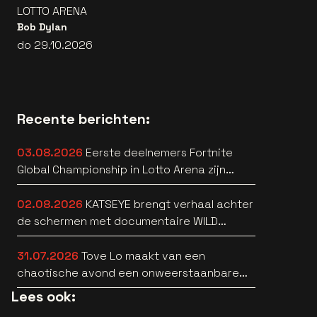
LOTTO ARENA
Bob Dylan
do 29.10.2026
Recente berichten:
03.08.2026
Eerste deelnemers Fortnite
Global Championship in Lotto Arena zijn
bekend
02.08.2026
KATSEYE brengt verhaal achter
de schermen met documentaire WILD
HEARTS [trailer]
31.07.2026
Tove Lo maakt van een
chaotische avond een onweerstaanbare
popsong
Lees ook: