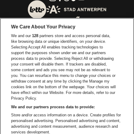
Ga naar de website van 
Ga naar de website van Lotto
We Care About Your Privacy
Ga naar de website van Europcar
We and our
128
partners store and access personal data,
Ga naar de webs
like browsing data or unique identifiers, on your device.
Selecting Accept All enables tracking technologies to
Ga naar de website van Re
support the purposes shown under we and our partners
Ga naar de website van Coca-Cola
Ga naar de 
process data to provide. Selecting Reject All or withdrawing
your consent will disable them. If trackers are disabled,
Ga naar de website van Champagne Pomm
some content and ads you see may not be as relevant to
Ga naar de website van
you. You can resurface this menu to change your choices or
withdraw consent at any time by clicking the Manage my
Ga naar de website van Het logo v
Ga naar de webs
cookies link on the bottom of the webpage. Your choices will
Lotto Arena is een deel van
be•at
have effect within our Website. For more details, refer to our
Lotto Arena
Privacy Policy.
Schijnpoortweg 119, 2170 Antwerpen
We and our partners process data to provide:
Be-At Venues
Store and/or access information on a device. Create profiles for
Schijnpoortweg 119, 2170 Antwerpen
personalised advertising. Personalised advertising and content,
BTW (BE) 0461.051.688 - RPR Antwerpen
advertising and content measurement, audience research and
BNP Paribas Fortis - IBAN: BE93 2200 4925 0067 - BIC:
services development.