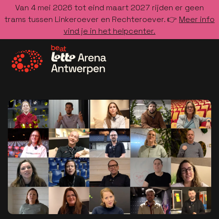
Van 4 mei 2026 tot eind maart 2027 rijden er geen
trams tussen Linkeroever en Rechteroever. 👉
Meer info
vind je in het helpcenter.
Ga naar de homepage