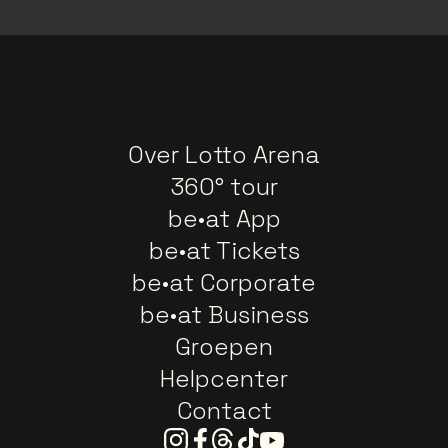
Over Lotto Arena
360° tour
be•at App
be•at Tickets
be•at Corporate
be•at Business
Groepen
Helpcenter
Contact
Instagram
Facebook
Threads
Tiktok
Youtube