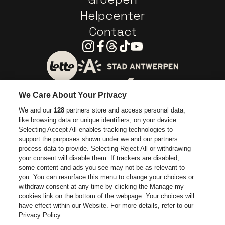
Helpcenter
Contact
Instagram
Facebook
Threads
Tiktok
Youtube
Ga naar de website van 
Ga naar de website van Lotto
We Care About Your Privacy
Ga naar de website van Europcar
We and our
128
partners store and access personal data,
Ga naar de webs
like browsing data or unique identifiers, on your device.
Selecting Accept All enables tracking technologies to
Ga naar de website van Re
support the purposes shown under we and our partners
Ga naar de website van Coca-Cola
Ga naar de 
process data to provide. Selecting Reject All or withdrawing
your consent will disable them. If trackers are disabled,
Ga naar de website van Champagne Pomm
some content and ads you see may not be as relevant to
Ga naar de website van
you. You can resurface this menu to change your choices or
withdraw consent at any time by clicking the Manage my
Ga naar de website van Het logo v
Ga naar de webs
cookies link on the bottom of the webpage. Your choices will
Lotto Arena is een deel van
be•at
have effect within our Website. For more details, refer to our
Lotto Arena
Privacy Policy.
Schijnpoortweg 119, 2170 Antwerpen