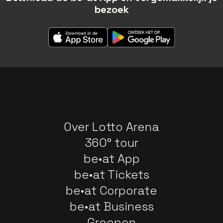
bezoek
Over Lotto Arena
360° tour
be•at App
be•at Tickets
be•at Corporate
be•at Business
Groepen