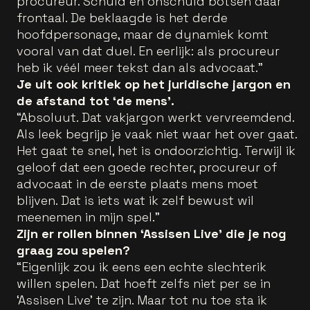
procureur. Schuld en onschuld botsen daar
frontaal. De beklaagde is het derde
hoofdpersonage, maar de dynamiek komt
vooral van dat duel. En eerlijk: als procureur
heb ik véél meer tekst dan als advocaat.”
Je uit ook kritiek op het juridische jargon en
de afstand tot ‘de mens’.
“Absoluut. Dat vakjargon werkt vervreemdend.
Als leek begrijp je vaak niet waar het over gaat.
Het gaat te snel, het is ondoorzichtig. Terwijl ik
geloof dat een goede rechter, procureur of
advocaat in de eerste plaats mens moet
blijven. Dat is iets wat ik zelf bewust wil
meenemen in mijn spel.”
Zijn er rollen binnen ‘Assisen Live’ die je nog
graag zou spelen?
“Eigenlijk zou ik eens een echte slechterik
willen spelen. Dat hoeft zelfs niet per se in
‘Assisen Live’ te zijn. Maar tot nu toe sta ik