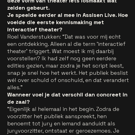
deze vorm van theater iets losmaakt wat
zelden gebeurt.
Je speelde eerder al mee in Assisen Live. Hoe
voelde die eerste kennismaking met
interactief theater?
Roel Vanderstukken: “Dat was voor mij echt
een ontdekking. Alleen al die term ‘interactief
theater’ triggert. Wat moest ik mij daarbij
voorstellen? Ik had zelf nog geen eerdere
edities gezien, maar zodra je het script leest,
snap je snel hoe het werkt. Het publiek beslist
wél over schuld of onschuld, en dat verandert
alles.”
Wanneer voel je dat verschil dan concreet in
de zaal?
“Eigenlijk al helemaal in het begin. Zodra de
voorzitter het publiek aanspreekt, hen
benoemt tot jury en iemand aanduidt als
juryvoorzitter, ontstaat er geroezemoes. Je