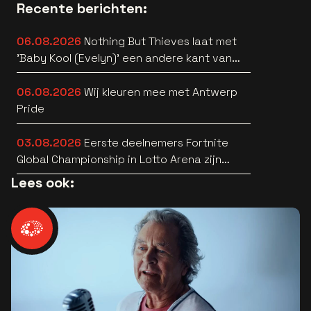
Recente berichten:
06.08.2026
Nothing But Thieves laat met
'Baby Kool (Evelyn)' een andere kant van
zich horen [video]
06.08.2026
Wij kleuren mee met Antwerp
Pride
03.08.2026
Eerste deelnemers Fortnite
Global Championship in Lotto Arena zijn
bekend
Lees ook: