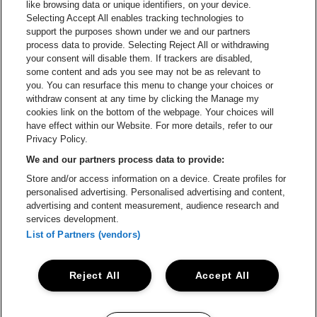
like browsing data or unique identifiers, on your device.
Selecting Accept All enables tracking technologies to
Ga naar de website van Re
support the purposes shown under we and our partners
Ga naar de website van Coca-Cola
Ga naar de 
process data to provide. Selecting Reject All or withdrawing
your consent will disable them. If trackers are disabled,
Ga naar de website van Champagne Pomm
some content and ads you see may not be as relevant to
Ga naar de website van
you. You can resurface this menu to change your choices or
withdraw consent at any time by clicking the Manage my
Ga naar de website van Het logo v
Ga naar de webs
cookies link on the bottom of the webpage. Your choices will
Lotto Arena is een deel van
be•at
have effect within our Website. For more details, refer to our
Lotto Arena
Privacy Policy.
Schijnpoortweg 119, 2170 Antwerpen
We and our partners process data to provide:
Be-At Venues
Store and/or access information on a device. Create profiles for
Schijnpoortweg 119, 2170 Antwerpen
personalised advertising. Personalised advertising and content,
BTW (BE) 0461.051.688 - RPR Antwerpen
advertising and content measurement, audience research and
BNP Paribas Fortis - IBAN: BE93 2200 4925 0067 - BIC:
services development.
GEBABEBB
List of Partners (vendors)
© be•at - Alle rechten voorbehouden
Reject All
Accept All
Proclaimer
Cookies
Manage my cookies
Privacy
Algemene voorwaarden