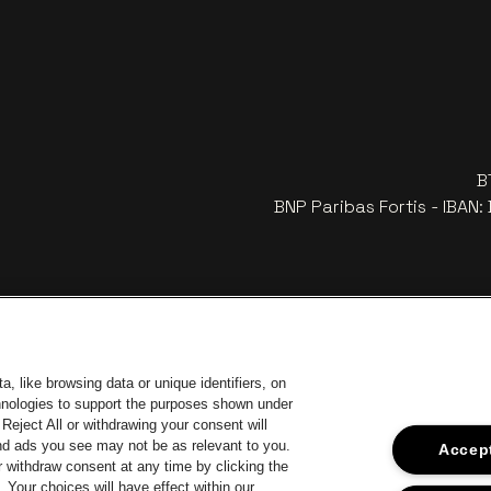
B
BNP Paribas Fortis - IBAN
, like browsing data or unique identifiers, on
chnologies to support the purposes shown under
Reject All or withdrawing your consent will
and ads you see may not be as relevant to you.
Accept
 withdraw consent at any time by clicking the
 d'Anvers
Your choices will have effect within our