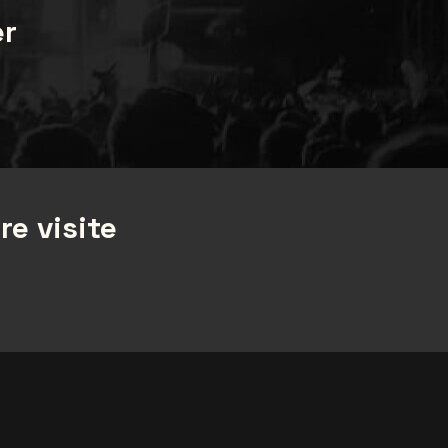
er
re visite