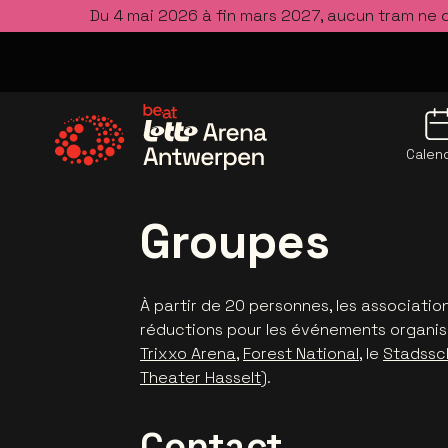
Du 4 mai 2026 à fin mars 2027, aucun tram ne 
Calend
Allez à la page d'accueil
Groupes
À partir de 20 personnes, les associatio
réductions pour les événements organisés
Trixxo Arena
,
Forest National
, le
Stadssc
Theater Hasselt
).
Contact