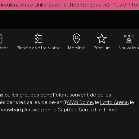
circulera entre Linkeroever et Rechteroever. 👉
Plus d’info
rier
Planifiez votre visite
Mobilité
Premium
Nouvelle
ns ou les groupes bénéficient souvent de belles
 dans les salles de be•at (l'
AFAS Dome
, le
Lotto Arena
, le
houwburg Antwerpen
, le
Capitole Gent
et le
Trixxo