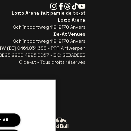
Instagram
Facebook
Threads
Tiktok
Youtube
Lotto Arena fait partie de
be•at
Lotto Arena
Schijnpoortweg 119, 2170 Anvers
Be-At Venues
Schijnpoortweg 119, 2170 Anvers
TW (BE) 0461.051.688 - RPR Antwerpen
: BE93 2200 4925 0067 - BIC: GEBABEBB
© be•at - Tous droits réservés
 All