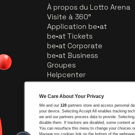
À propos du Lotto Arena
Visite à 360°
Application be•at
be•at Tickets
be•at Corporate
be•at Business
Groupes
Helpcenter
Contact
We Care About Your Privacy
We and our
128
partners store and access personal data
your device. Selecting Accept All enables tracking te
we and our partners process data to provide. Selecting 
disable them. If trackers are disabled, some content 
You can resurface this menu to change your choices or
Visitez le site de Ville
Manage my cookies link on the bottom of the webpage. 