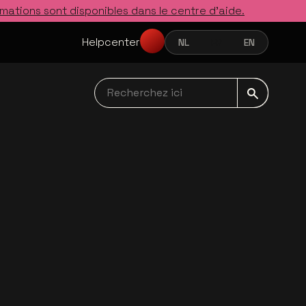
rmations sont disponibles dans le centre d’aide.
Helpcenter
NL
FR
EN
NEDERLANDS
FRANÇAIS
ENGLISH
Recherchez ici navbar
s