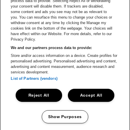
process data to provide. Selecting Reject All or withdrawing
your consent will disable them. If trackers are disabled,
Visitez le site de Champagne Pommery
Visitez le site de Le l
some content and ads you see may not be as relevant to
you. You can resurface this menu to change your choices or
withdraw consent at any time by clicking the Manage my
Visitez le site de Le logo Lillet e
Visitez le site d
cookies link on the bottom of the webpage. Your choices will
Lotto Arena fait partie de
be•at
have effect within our Website. For more details, refer to our
Lotto Arena
Privacy Policy.
Schijnpoortweg 119, 2170 Anvers
We and our partners process data to provide:
Be-At Venues
Store and/or access information on a device. Create profiles for
Schijnpoortweg 119, 2170 Anvers
personalised advertising. Personalised advertising and content,
BTW (BE) 0461.051.688 - RPR Antwerpen
advertising and content measurement, audience research and
BNP Paribas Fortis - IBAN: BE93 2200 4925 0067 - BIC:
services development.
GEBABEBB
List of Partners (vendors)
© be•at - Tous droits réservés
Reject All
Accept All
Proclaimer
Cookies
Manage my cookies
Privacy
Conditions générales
Show Purposes