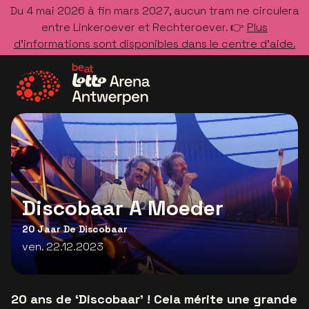
Du 4 mai 2026 à fin mars 2027, aucun tram ne circulera
entre Linkeroever et Rechteroever. 👉
Plus
d’informations sont disponibles dans le centre d’aide.
Allez à la page d'accueil
Discobaar A Moeder
20 Jaar De Discobaar
ven. 22.12.2023
20 ans de ‘Discobaar’ ! Cela mérite une grande