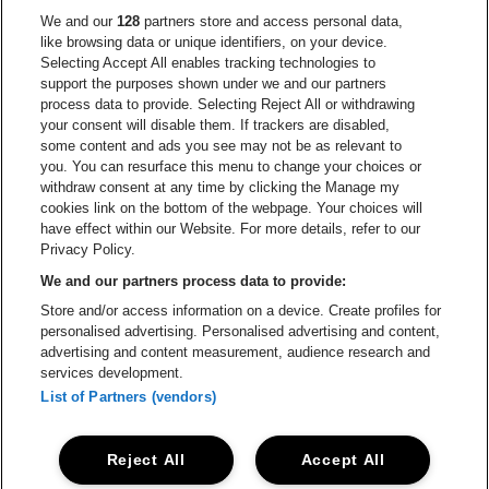
Visitez le site de Europcar
We and our
128
partners store and access personal data,
Visitez le site d
like browsing data or unique identifiers, on your device.
Selecting Accept All enables tracking technologies to
Visitez le site de Red Bull
support the purposes shown under we and our partners
Visitez le site de Coca-Cola
Visitez le si
process data to provide. Selecting Reject All or withdrawing
your consent will disable them. If trackers are disabled,
Visitez le site de Champagne Pommery
some content and ads you see may not be as relevant to
Visitez le site de Le l
you. You can resurface this menu to change your choices or
withdraw consent at any time by clicking the Manage my
Visitez le site de Le logo Lillet e
Visitez le site d
cookies link on the bottom of the webpage. Your choices will
Lotto Arena fait partie de
be•at
have effect within our Website. For more details, refer to our
Lotto Arena
Privacy Policy.
Schijnpoortweg 119, 2170 Anvers
We and our partners process data to provide:
Be-At Venues
Store and/or access information on a device. Create profiles for
Schijnpoortweg 119, 2170 Anvers
personalised advertising. Personalised advertising and content,
BTW (BE) 0461.051.688 - RPR Antwerpen
advertising and content measurement, audience research and
BNP Paribas Fortis - IBAN: BE93 2200 4925 0067 - BIC:
services development.
GEBABEBB
List of Partners (vendors)
© be•at - Tous droits réservés
Reject All
Accept All
Proclaimer
Cookies
Manage my cookies
Privacy