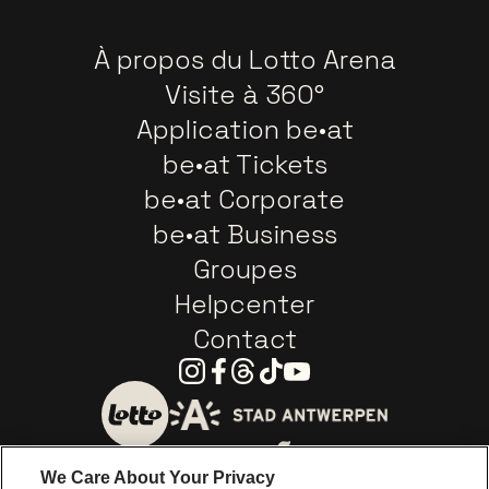
À propos du Lotto Arena
Visite à 360°
Application be•at
be•at Tickets
be•at Corporate
be•at Business
Groupes
Helpcenter
Contact
Instagram
Facebook
Threads
Tiktok
Youtube
Visitez le site de Ville d'A
Visitez le site de Lotto
We Care About Your Privacy