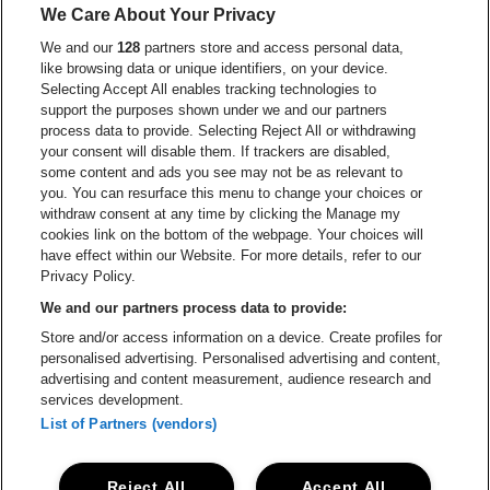
We Care About Your Privacy
Visitez le site de Europcar
We and our
128
partners store and access personal data,
Visitez le site d
like browsing data or unique identifiers, on your device.
Selecting Accept All enables tracking technologies to
Visitez le site de Red Bull
support the purposes shown under we and our partners
Visitez le site de Coca-Cola
Visitez le si
process data to provide. Selecting Reject All or withdrawing
your consent will disable them. If trackers are disabled,
Visitez le site de Champagne Pommery
some content and ads you see may not be as relevant to
Visitez le site de Le l
you. You can resurface this menu to change your choices or
withdraw consent at any time by clicking the Manage my
Visitez le site de Le logo Lillet e
Visitez le site d
cookies link on the bottom of the webpage. Your choices will
Lotto Arena fait partie de
be•at
have effect within our Website. For more details, refer to our
Lotto Arena
Privacy Policy.
Schijnpoortweg 119, 2170 Anvers
We and our partners process data to provide:
Be-At Venues
Store and/or access information on a device. Create profiles for
Schijnpoortweg 119, 2170 Anvers
personalised advertising. Personalised advertising and content,
BTW (BE) 0461.051.688 - RPR Antwerpen
advertising and content measurement, audience research and
BNP Paribas Fortis - IBAN: BE93 2200 4925 0067 - BIC:
services development.
GEBABEBB
List of Partners (vendors)
© be•at - Tous droits réservés
Reject All
Accept All