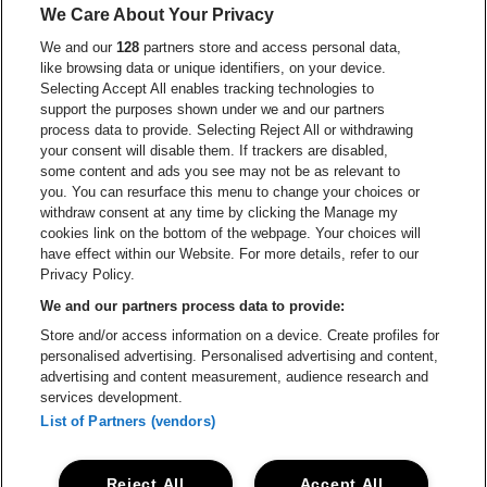
We Care About Your Privacy
Visitez le site de Europcar
We and our
128
partners store and access personal data,
Visitez le site d
like browsing data or unique identifiers, on your device.
Selecting Accept All enables tracking technologies to
Visitez le site de Red Bull
support the purposes shown under we and our partners
Visitez le site de Coca-Cola
Visitez le si
process data to provide. Selecting Reject All or withdrawing
your consent will disable them. If trackers are disabled,
Visitez le site de Champagne Pommery
some content and ads you see may not be as relevant to
Visitez le site de Le l
you. You can resurface this menu to change your choices or
withdraw consent at any time by clicking the Manage my
Visitez le site de Le logo Lillet e
Visitez le site d
cookies link on the bottom of the webpage. Your choices will
Lotto Arena fait partie de
be•at
have effect within our Website. For more details, refer to our
Lotto Arena
Privacy Policy.
Schijnpoortweg 119, 2170 Anvers
We and our partners process data to provide:
Be-At Venues
Store and/or access information on a device. Create profiles for
Schijnpoortweg 119, 2170 Anvers
personalised advertising. Personalised advertising and content,
BTW (BE) 0461.051.688 - RPR Antwerpen
advertising and content measurement, audience research and
BNP Paribas Fortis - IBAN: BE93 2200 4925 0067 - BIC:
services development.
GEBABEBB
List of Partners (vendors)
© be•at - Tous droits réservés
Reject All
Accept All