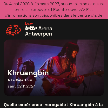
Du 4 mai 2026 à fin mars 2027, aucun tram ne circulera
entre Linkeroever et Rechteroever. 👉
Plus
d’informations sont disponibles dans le centre d’aide.
Allez à la page d'accueil
Khruangbin
A La Sala Tour
sam. 02.11.2024
Quelle expérience incroyable ! Khruangbin à la