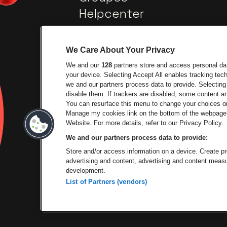
Helpcenter
Contact
We Care About Your Privacy
We and our
128
partners store and access personal data
your device. Selecting Accept All enables tracking te
we and our partners process data to provide. Selecting 
disable them. If trackers are disabled, some content 
You can resurface this menu to change your choices or
Visitez le site de Ville
Manage my cookies link on the bottom of the webpage. 
Visitez le site de Lotto
Website. For more details, refer to our Privacy Policy.
We and our partners process data to provide:
Visitez le site de
Store and/or access information on a device. Create pro
advertising and content, advertising and content mea
development.
List of Partners (vendors)