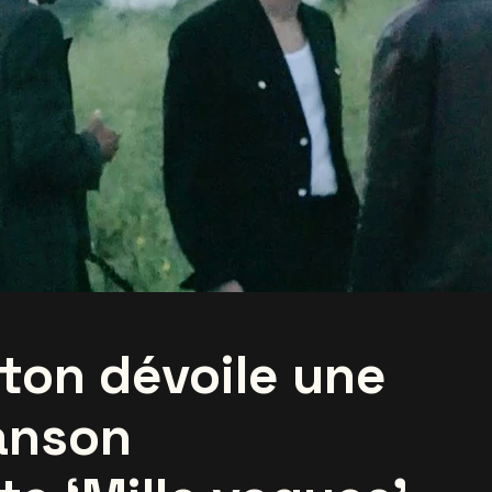
rton dévoile une
anson