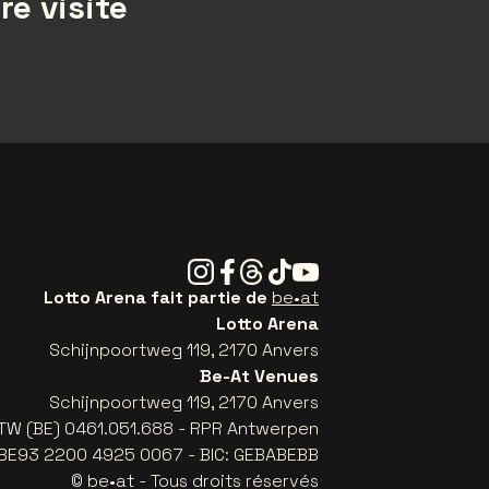
re visite
Instagram
Facebook
Threads
Tiktok
Youtube
Lotto Arena fait partie de
be•at
Lotto Arena
Schijnpoortweg 119, 2170 Anvers
Be-At Venues
Schijnpoortweg 119, 2170 Anvers
TW (BE) 0461.051.688 - RPR Antwerpen
: BE93 2200 4925 0067 - BIC: GEBABEBB
© be•at - Tous droits réservés