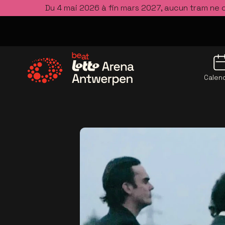
Du 4 mai 2026 à fin mars 2027, aucun tram ne 
Calend
Allez à la page d'accueil