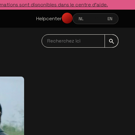
rmations sont disponibles dans le centre d’aide.
Helpcenter
NL
FR
EN
NEDERLANDS
FRANÇAIS
ENGLISH
Recherchez ici navbar
s