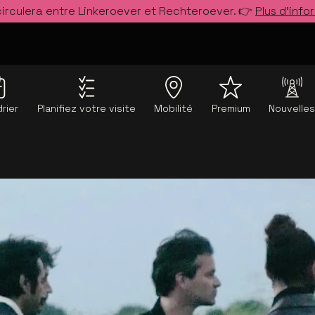
circulera entre Linkeroever et Rechteroever. 👉
Plus d’info
rier
Planifiez votre visite
Mobilité
Premium
Nouvelle