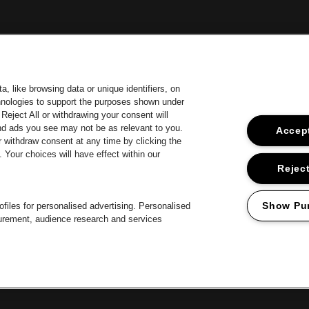
, like browsing data or unique identifiers, on
chnologies to support the purposes shown under
Reject All or withdrawing your consent will
and ads you see may not be as relevant to you.
Accept
 withdraw consent at any time by clicking the
 d'Anvers
Your choices will have effect within our
Visitez le site de Europcar
Vis
Visitez le site de Jupiler
Reject
Visitez le site de
Visitez le site de Champagne Pommery
Visitez le site de Le logo Jameson en blanc
 Le logo de Aperol
Show Pu
files for personalised advertising. Personalised
surement, audience research and services
Proclaimer
Cookies
Manage my cookies
Privacy
Conditions générale