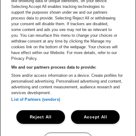
like browsing data or unique identifiers, on your device.
Selecting Accept All enables tracking technologies to
Visitez le site de Red Bull
support the purposes shown under we and our partners
Visitez le site de Coca-Cola
Visitez le si
process data to provide. Selecting Reject All or withdrawing
your consent will disable them. If trackers are disabled,
Visitez le site de Champagne Pommery
some content and ads you see may not be as relevant to
Visitez le site de Le l
you. You can resurface this menu to change your choices or
withdraw consent at any time by clicking the Manage my
Visitez le site de Le logo Lillet e
Visitez le site d
cookies link on the bottom of the webpage. Your choices will
Lotto Arena fait partie de
be•at
have effect within our Website. For more details, refer to our
Lotto Arena
Privacy Policy.
Schijnpoortweg 119, 2170 Anvers
We and our partners process data to provide:
Be-At Venues
Store and/or access information on a device. Create profiles for
Schijnpoortweg 119, 2170 Anvers
personalised advertising. Personalised advertising and content,
BTW (BE) 0461.051.688 - RPR Antwerpen
advertising and content measurement, audience research and
BNP Paribas Fortis - IBAN: BE93 2200 4925 0067 - BIC:
services development.
GEBABEBB
List of Partners (vendors)
© be•at - Tous droits réservés
Reject All
Accept All
Proclaimer
Cookies
Manage my cookies
Privacy
Conditions générales