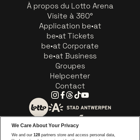
À propos du Lotto Arena
Visite à 360°
Application be•at
be•at Tickets
be•at Corporate
be•at Business
Groupes
Helpcenter
Contact
Instagram
Facebook
Threads
Tiktok
Youtube
Visitez le site de Ville d'A
Visitez le site de Lotto
We Care About Your Privacy
Visitez le site de Europcar
We and our
128
partners store and access personal data,
Visitez le site d