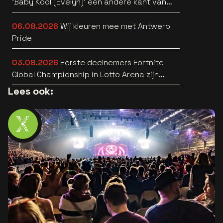
'Baby Kool (Evelyn)' een andere kant van
zich horen [video]
06.08.2026
Wij kleuren mee met Antwerp
Pride
03.08.2026
Eerste deelnemers Fortnite
Global Championship in Lotto Arena zijn
bekend
Lees ook: