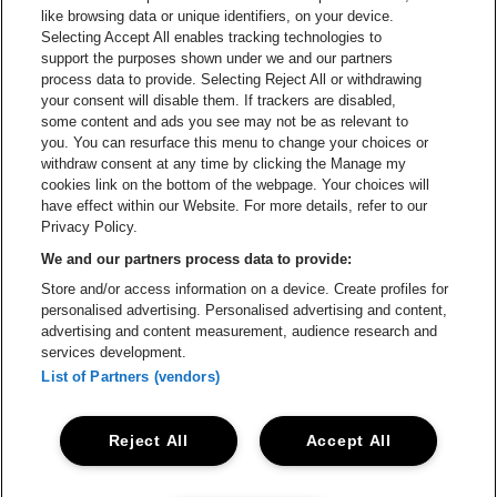
Ga naar de webs
like browsing data or unique identifiers, on your device.
Selecting Accept All enables tracking technologies to
Ga naar de website van Re
support the purposes shown under we and our partners
Ga naar de website van Coca-Cola
Ga naar de 
process data to provide. Selecting Reject All or withdrawing
your consent will disable them. If trackers are disabled,
Ga naar de website van Champagne Pomm
some content and ads you see may not be as relevant to
Ga naar de website van
you. You can resurface this menu to change your choices or
withdraw consent at any time by clicking the Manage my
Ga naar de website van Het logo v
Ga naar de webs
cookies link on the bottom of the webpage. Your choices will
Lotto Arena is een deel van
be•at
have effect within our Website. For more details, refer to our
Lotto Arena
Privacy Policy.
Schijnpoortweg 119, 2170 Antwerpen
We and our partners process data to provide:
Be-At Venues
Store and/or access information on a device. Create profiles for
Schijnpoortweg 119, 2170 Antwerpen
personalised advertising. Personalised advertising and content,
BTW (BE) 0461.051.688 - RPR Antwerpen
advertising and content measurement, audience research and
BNP Paribas Fortis - IBAN: BE93 2200 4925 0067 - BIC:
services development.
GEBABEBB
List of Partners (vendors)
© be•at - Alle rechten voorbehouden
Reject All
Accept All
Proclaimer
Cookies
Manage my cookies
Privacy
Algemene voorwaarden