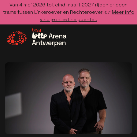
Van 4 mei 2026 tot eind maart 2027 rijden er geen
trams tussen Linkeroever en Rechteroever. 👉
Meer info
vind je in het helpcenter.
Ga naar de homepage