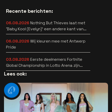
Recente berichten:
06.08.2026
Nothing But Thieves laat met
'Baby Kool (Evelyn)' een andere kant van
zich horen [video]
06.08.2026
Wij kleuren mee met Antwerp
Pride
03.08.2026
Eerste deelnemers Fortnite
Global Championship in Lotto Arena zijn
bekend
Lees ook: