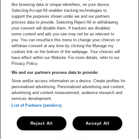
Ga naar de webs
like browsing data or unique identifiers, on your device.
Selecting Accept All enables tracking technologies to
Ga naar de website van Re
support the purposes shown under we and our partners
Ga naar de website van Coca-Cola
Ga naar de 
process data to provide. Selecting Reject All or withdrawing
your consent will disable them. If trackers are disabled,
Ga naar de website van Champagne Pomm
some content and ads you see may not be as relevant to
Ga naar de website van
you. You can resurface this menu to change your choices or
withdraw consent at any time by clicking the Manage my
Ga naar de website van Het logo v
Ga naar de webs
cookies link on the bottom of the webpage. Your choices will
Lotto Arena is een deel van
be•at
have effect within our Website. For more details, refer to our
Lotto Arena
Privacy Policy.
Schijnpoortweg 119, 2170 Antwerpen
We and our partners process data to provide:
Be-At Venues
Store and/or access information on a device. Create profiles for
Schijnpoortweg 119, 2170 Antwerpen
personalised advertising. Personalised advertising and content,
BTW (BE) 0461.051.688 - RPR Antwerpen
advertising and content measurement, audience research and
BNP Paribas Fortis - IBAN: BE93 2200 4925 0067 - BIC:
services development.
GEBABEBB
List of Partners (vendors)
© be•at - Alle rechten voorbehouden
Reject All
Accept All
Proclaimer
Cookies
Manage my cookies
Privacy
Algemene voorwaarden