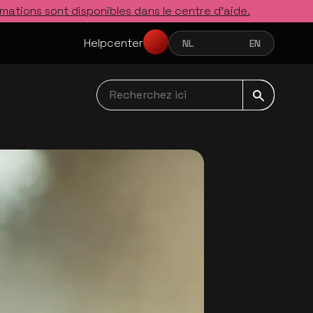
rmations sont disponibles dans le centre d’aide.
Helpcenter
NL
FR
EN
NEDERLANDS
FRANÇAIS
ENGLISH
Recherchez ici navbar
s