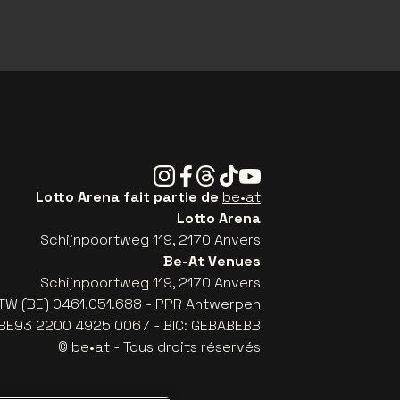
Instagram
Facebook
Threads
Tiktok
Youtube
Lotto Arena fait partie de
be•at
Lotto Arena
Schijnpoortweg 119, 2170 Anvers
Be-At Venues
Schijnpoortweg 119, 2170 Anvers
TW (BE) 0461.051.688 - RPR Antwerpen
: BE93 2200 4925 0067 - BIC: GEBABEBB
© be•at - Tous droits réservés